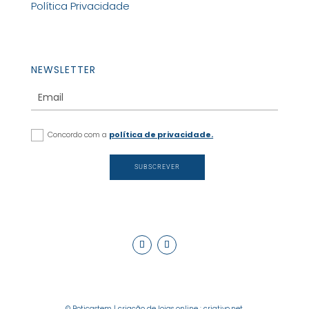
Política Privacidade
NEWSLETTER
Concordo com a
política de privacidade.
SUBSCREVER
© Boticastem |
criação de lojas online
:
criativo.net