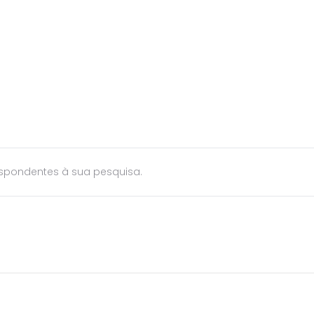
Produtos
Marcas e Produtores
Lojas
Con
spondentes à sua pesquisa.