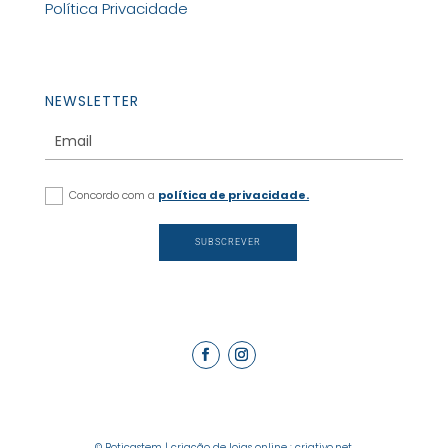
Política Privacidade
NEWSLETTER
Concordo com a
política de privacidade.
SUBSCREVER
© Boticastem |
criação de lojas online
:
criativo.net