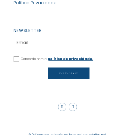
Política Privacidade
NEWSLETTER
Concordo com a
política de privacidade.
SUBSCREVER
© Boticastem |
criação de lojas online
:
criativo.net