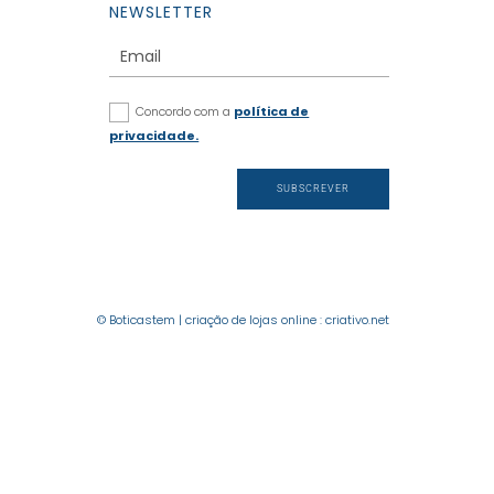
NEWSLETTER
Concordo com a
política de
privacidade.
SUBSCREVER
© Boticastem |
criação de lojas online
:
criativo.net