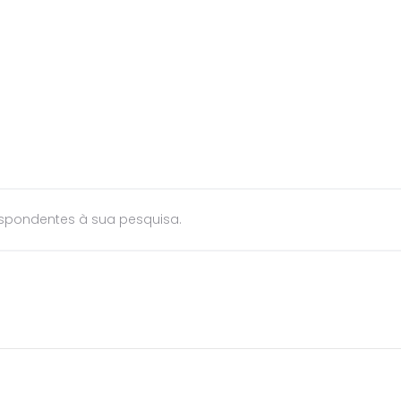
Produtos
Marcas e Produtores
Lojas
Con
spondentes à sua pesquisa.