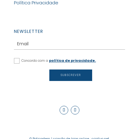
Política Privacidade
NEWSLETTER
Concordo com a
política de privacidade.
SUBSCREVER
© Boticastem |
criação de lojas online
:
criativo.net