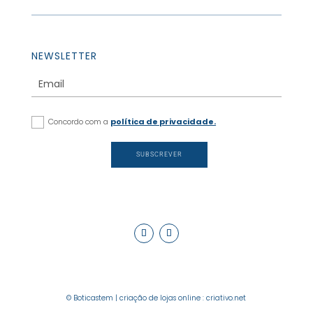
NEWSLETTER
Concordo com a
política de privacidade.
SUBSCREVER
© Boticastem |
criação de lojas online
:
criativo.net