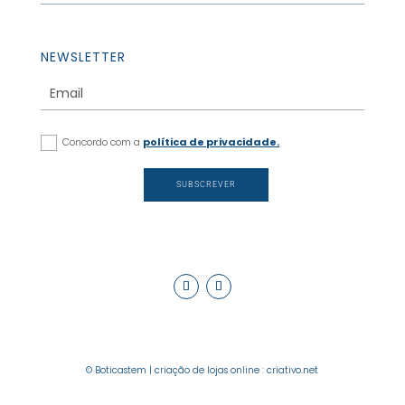
NEWSLETTER
Concordo com a
política de privacidade.
SUBSCREVER
© Boticastem |
criação de lojas online
:
criativo.net