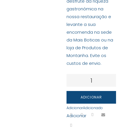
desfrute da riqueza
gastronómica na
nossa restauração e
levante a sua
encomenda na sede
da Mais Boticas ou na
loja de Produtos de
Montanha. Evite os
custos de envio.
Quantidade
de
Compota
ADICIONAR
de
Adicionar
Adicionado
Limão
Adicionar
(Produtora:
Maria