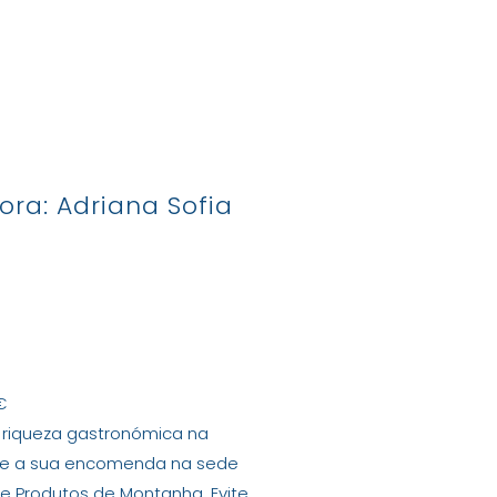
tactos
ora: Adriana Sofia
€
 riqueza gastronómica na
nte a sua encomenda na sede
de Produtos de Montanha. Evite