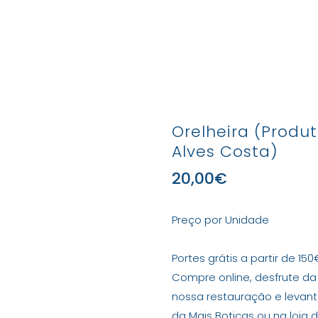
Produtos
Marcas e Produtores
Lojas
Con
Orelheira (Produt
Alves Costa)
20,00
€
Preço por Unidade
Portes grátis a partir de 150
Compre online, desfrute da
nossa restauração e leva
da Mais Boticas ou na loja 