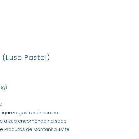
tactos
 (Luso Pastel)
l
0g)
€
 riqueza gastronómica na
nte a sua encomenda na sede
de Produtos de Montanha. Evite