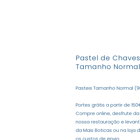
Produtos
Marcas e Produtores
Lojas
Con
Pastel de Chaves
Tamanho Norma
Pasteis Tamanho Normal (9
Portes grátis a partir de 150
Compre online, desfrute da
nossa restauração e leva
da Mais Boticas ou na loja 
os custos de envio.