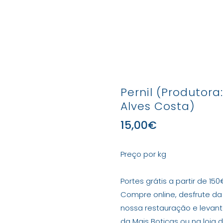
Produtos
Marcas e Produtores
Lojas
Con
Pernil (Produtora
Alves Costa)
15,00
€
Preço por kg
Portes grátis a partir de 150
Compre online, desfrute da
nossa restauração e leva
da Mais Boticas ou na loja 