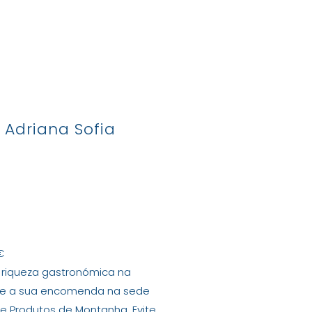
tactos
: Adriana Sofia
€
 riqueza gastronómica na
nte a sua encomenda na sede
de Produtos de Montanha. Evite