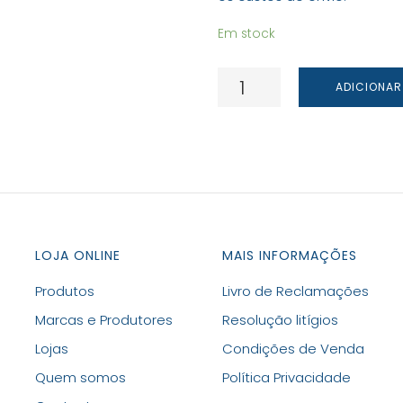
Em stock
Quantidade
ADICIONAR
de
Sal
Aromatizado
-
Ideal
para
Carne
LOJA ONLINE
MAIS INFORMAÇÕES
Produtos
Livro de Reclamações
Marcas e Produtores
Resolução litígios
Lojas
Condições de Venda
Quem somos
Política Privacidade