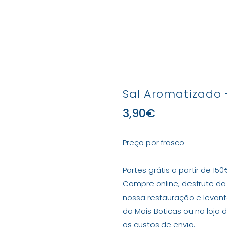
Produtos
Marcas e Produtores
Lojas
Con
Sal Aromatizado 
3,90
€
Preço por frasco
Portes grátis a partir de 150
Compre online, desfrute da
nossa restauração e leva
da Mais Boticas ou na loja 
os custos de envio.