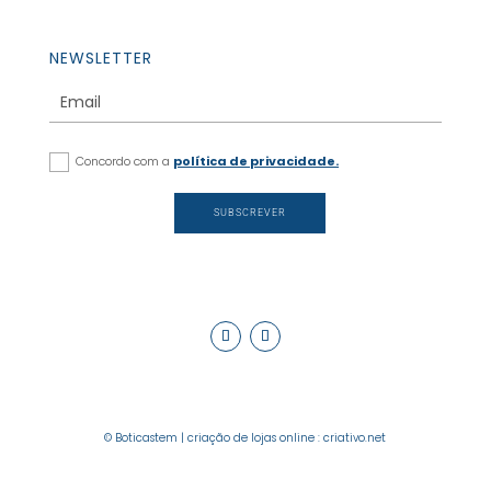
NEWSLETTER
Concordo com a
política de privacidade.
SUBSCREVER
© Boticastem |
criação de lojas online
:
criativo.net