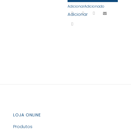
Adicionar
Adicionado
Mortos
Adicionar
colheita
2024
LOJA ONLINE
Produtos