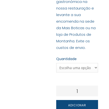
gastronómica na
nossa restauração e
levante a sua
encomenda na sede
da Mais Boticas ou na
loja de Produtos de
Montanha. Evite os
custos de envio.
Quantidade
Quantidade
de
Vinho
ADICIONAR
dos