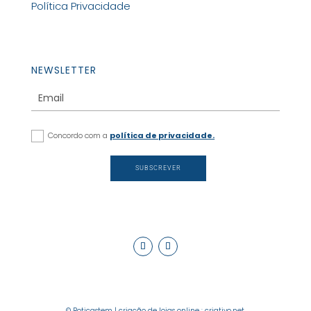
Política Privacidade
NEWSLETTER
Concordo com a
política de privacidade.
SUBSCREVER
© Boticastem |
criação de lojas online
:
criativo.net